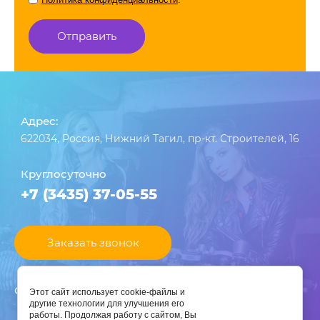
Отправить
Адрес:
622034, Россия, Нижний Тагил, пр-кт. Строителей, 16
Круглосуточно
+7 (3435) 37-05-55
Заказать звонок
Свяжитесь в один клик
Этот сайт использует cookie-файлы и
другие технологии для улучшения его
работы. Продолжая работу с сайтом, Вы