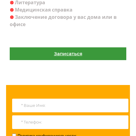
⊗
Литература
⊗
Медицинская справка
⊗
Заключение договора у вас дома или в
офисе
Записаться
Политика конфиденциальности
: