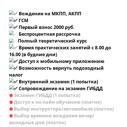
В
ождение на МКПП, АКПП
ГСМ
Первый взнос 2000 руб.
Беспроцентная рассрочка
Полный теоретический курс
Время практических занятий с 8.00 до
16.00 (в будние дни)
Доступ к мобильному приложению
Возможность вернуть подоходный
налог
Внутренний экзамен (1 попытка)
Сопровождение на экзамен ГИБДД
⊗
Экзамен ГИБДД (1 попытка)
⊗
Доступ к он-лайн обуче
нию (платно)
⊗
Выбор инструктора/автомобиля (платно)
⊗
Выбор времени вождения вечер/
выходные дни (платно)